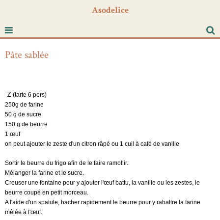
Asodelice
Pâte sablée
Z
(tarte 6 pers)
250g de farine
50 g
de sucre
150 g
de beurre
1 œuf
on peut ajouter le zeste d'un citron râpé ou 1 cuil à café de vanille
Sortir le beurre du frigo afin de le faire ramollir.
Mélanger la farine et le sucre.
Creuser une fontaine pour y ajouter l'œuf battu, la vanille ou les zestes, le
beurre coupé en petit morceau.
A l'aide d'un spatule, hacher rapidement le beurre pour y rabattre la farine
mêlée à l'œuf.